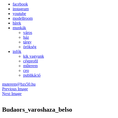
facebook
instagram
youtube
modellroom
hírek
munkák
város
ház
tárgy
örökség
infók
kik vagyunk
cégprofil
műterem
ceo
publikáció
muterem@bzs50.hu
Previous Image
Next Image
Budaors_varoshaza_belso