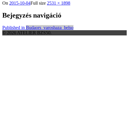
On
2015-10-04
Full size
2531 × 1898
Bejegyzés navigáció
Published in
Budaors_varoshaza_belso
© 2026 ATELIER BZS50.