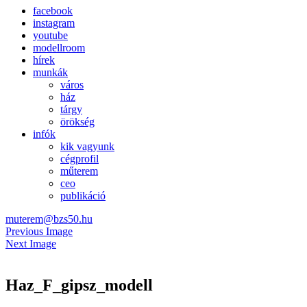
facebook
instagram
youtube
modellroom
hírek
munkák
város
ház
tárgy
örökség
infók
kik vagyunk
cégprofil
műterem
ceo
publikáció
muterem@bzs50.hu
Previous Image
Next Image
Haz_F_gipsz_modell