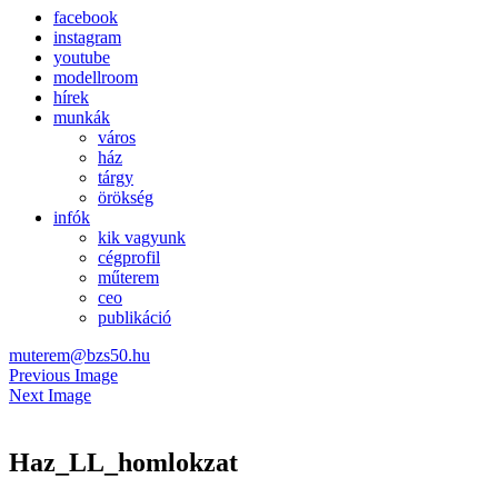
facebook
instagram
youtube
modellroom
hírek
munkák
város
ház
tárgy
örökség
infók
kik vagyunk
cégprofil
műterem
ceo
publikáció
muterem@bzs50.hu
Previous Image
Next Image
Haz_LL_homlokzat