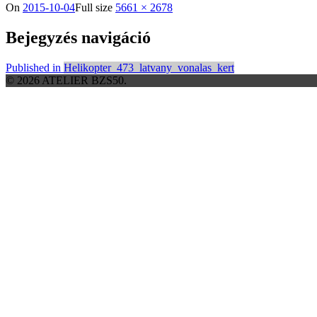
On
2015-10-04
Full size
5661 × 2678
Bejegyzés navigáció
Published in
Helikopter_473_latvany_vonalas_kert
© 2026 ATELIER BZS50.