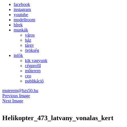
facebook
instagram
youtube
modellroom
hírek
munkák
város
ház
tárgy
örökség
infók
kik vagyunk
cégprofil
műterem
ceo
publikáció
muterem@bzs50.hu
Previous Image
Next Image
Helikopter_473_latvany_vonalas_kert