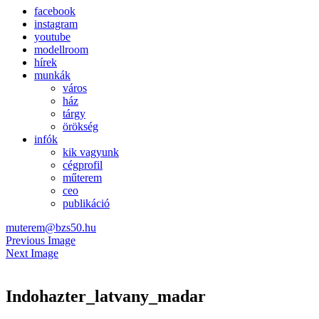
facebook
instagram
youtube
modellroom
hírek
munkák
város
ház
tárgy
örökség
infók
kik vagyunk
cégprofil
műterem
ceo
publikáció
muterem@bzs50.hu
Previous Image
Next Image
Indohazter_latvany_madar