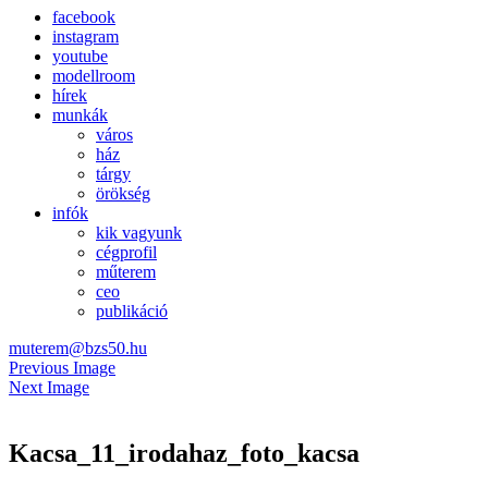
facebook
instagram
youtube
modellroom
hírek
munkák
város
ház
tárgy
örökség
infók
kik vagyunk
cégprofil
műterem
ceo
publikáció
muterem@bzs50.hu
Previous Image
Next Image
Kacsa_11_irodahaz_foto_kacsa