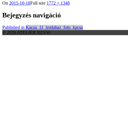
On
2015-10-18
Full size
1772 × 1348
Bejegyzés navigáció
Published in
Kacsa_11_irodahaz_foto_kacsa
© 2026 ATELIER BZS50.