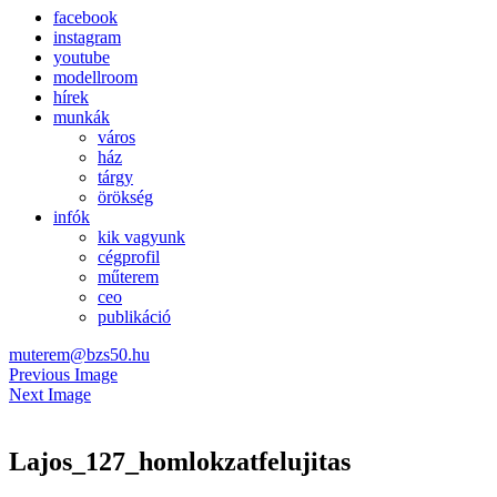
facebook
instagram
youtube
modellroom
hírek
munkák
város
ház
tárgy
örökség
infók
kik vagyunk
cégprofil
műterem
ceo
publikáció
muterem@bzs50.hu
Previous Image
Next Image
Lajos_127_homlokzatfelujitas