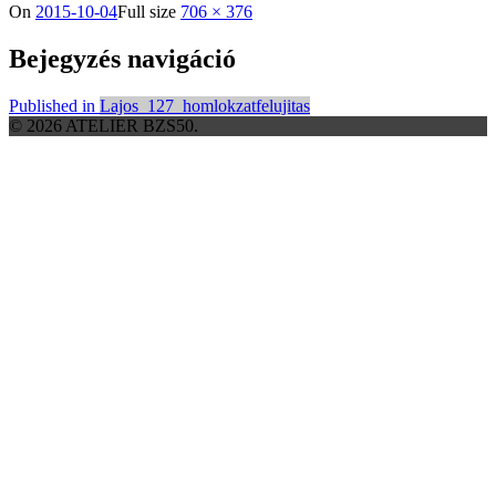
On
2015-10-04
Full size
706 × 376
Bejegyzés navigáció
Published in
Lajos_127_homlokzatfelujitas
© 2026 ATELIER BZS50.