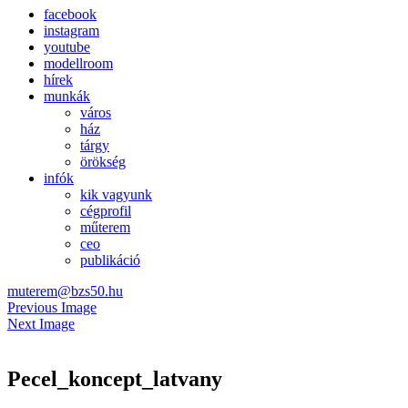
facebook
instagram
youtube
modellroom
hírek
munkák
város
ház
tárgy
örökség
infók
kik vagyunk
cégprofil
műterem
ceo
publikáció
muterem@bzs50.hu
Previous Image
Next Image
Pecel_koncept_latvany