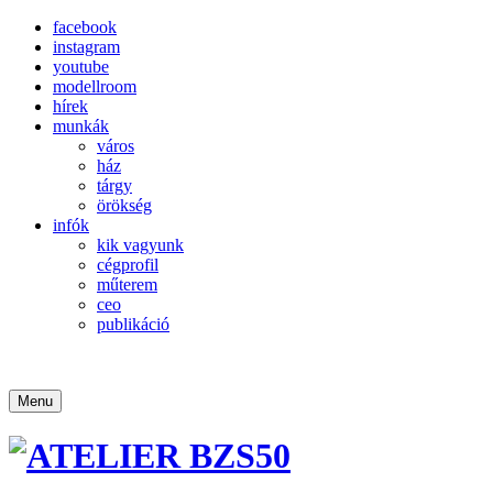
facebook
instagram
youtube
modellroom
hírek
munkák
város
ház
tárgy
örökség
infók
kik vagyunk
cégprofil
műterem
ceo
publikáció
Menu