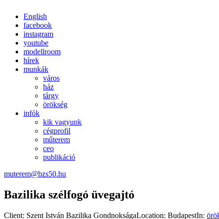
English
facebook
instagram
youtube
modellroom
hírek
munkák
város
ház
tárgy
örökség
infók
kik vagyunk
cégprofil
műterem
ceo
publikáció
muterem@bzs50.hu
Bazilika szélfogó üvegajtó
Client:
Szent István Bazilika Gondnoksága
Location:
Budapest
In:
örö