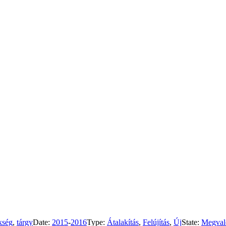
kség
,
tárgy
Date:
2015
-
2016
Type:
Átalakítás
,
Felújítás
,
Új
State:
Megval