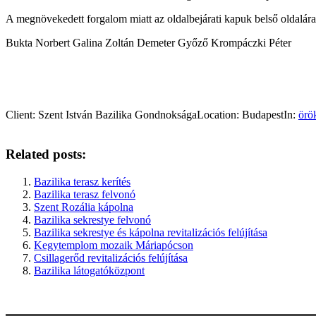
A megnövekedett forgalom miatt az oldalbejárati kapuk belső oldalára
Bukta Norbert Galina Zoltán Demeter Győző Krompáczki Péter
Client:
Szent István Bazilika Gondnoksága
Location:
Budapest
In:
örö
Related posts:
Bazilika terasz kerítés
Bazilika terasz felvonó
Szent Rozália kápolna
Bazilika sekrestye felvonó
Bazilika sekrestye és kápolna revitalizációs felújítása
Kegytemplom mozaik Máriapócson
Csillagerőd revitalizációs felújítása
Bazilika látogatóközpont