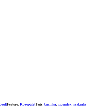
ósult
Feature:
Középület
Tags:
bazilika
,
műemlék
,
szakrális