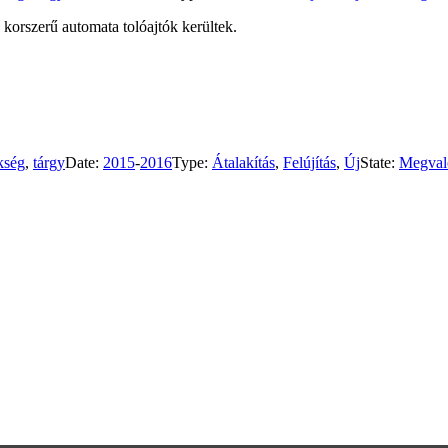
 korszerű automata tolóajtók kerültek.
kség
,
tárgy
Date:
2015
-
2016
Type:
Átalakítás
,
Felújítás
,
Új
State:
Megval