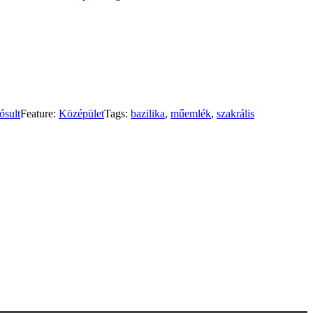
ósult
Feature:
Középület
Tags:
bazilika
,
műemlék
,
szakrális