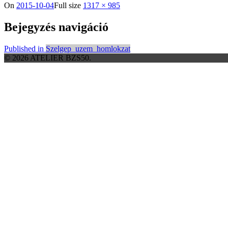
On
2015-10-04
Full size
1317 × 985
Bejegyzés navigáció
Published in
Szelgep_uzem_homlokzat
© 2026 ATELIER BZS50.