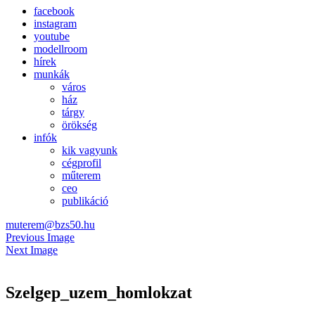
facebook
instagram
youtube
modellroom
hírek
munkák
város
ház
tárgy
örökség
infók
kik vagyunk
cégprofil
műterem
ceo
publikáció
muterem@bzs50.hu
Previous Image
Next Image
Szelgep_uzem_homlokzat