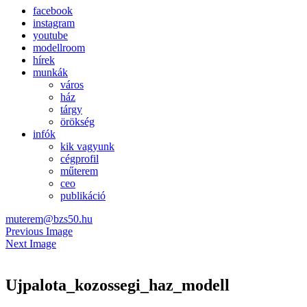
facebook
instagram
youtube
modellroom
hírek
munkák
város
ház
tárgy
örökség
infók
kik vagyunk
cégprofil
műterem
ceo
publikáció
muterem@bzs50.hu
Previous Image
Next Image
Ujpalota_kozossegi_haz_modell