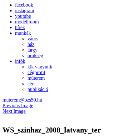
facebook
instagram
youtube
modellroom
hírek
munkák
város
ház
tárgy
örökség
infók
kik vagyunk
cégprofil
műterem
ceo
publikáció
muterem@bzs50.hu
Previous Image
Next Image
WS_szinhaz_2008_latvany_ter