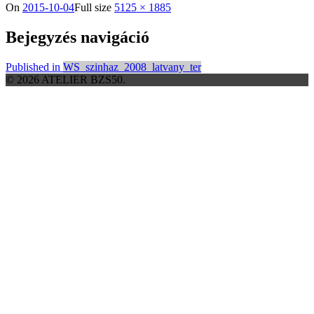
On
2015-10-04
Full size
5125 × 1885
Bejegyzés navigáció
Published in
WS_szinhaz_2008_latvany_ter
© 2026 ATELIER BZS50.