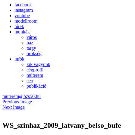
facebook
instagram
youtube
modellroom
hírek
munkák
város
ház
tárgy
örökség
infók
kik vagyunk
cégprofil
műterem
ceo
publikáció
muterem@bzs50.hu
Previous Image
Next Image
WS_szinhaz_2009_latvany_belso_bufe