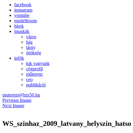
facebook
instagram
youtube
modellroom
hírek
munkák
város
ház
tárgy
örökség
infók
kik vagyunk
cégprofil
műterem
ceo
publikáció
muterem@bzs50.hu
Previous Image
Next Image
WS_szinhaz_2009_latvany_helyszin_hatso