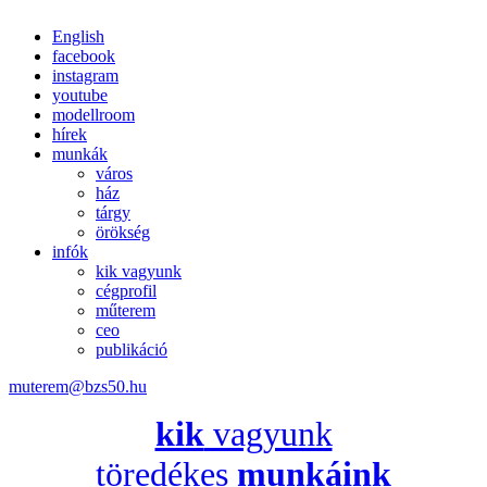
English
facebook
instagram
youtube
modellroom
hírek
munkák
város
ház
tárgy
örökség
infók
kik vagyunk
cégprofil
műterem
ceo
publikáció
muterem@bzs50.hu
kik
vagyunk
töredékes
munkáink