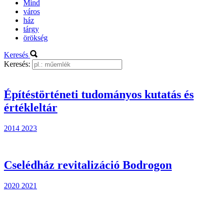
Mind
város
ház
tárgy
örökség
Keresés
Keresés:
Építéstörténeti tudományos kutatás és
értékleltár
2014
2023
Cselédház revitalizáció Bodrogon
2020
2021