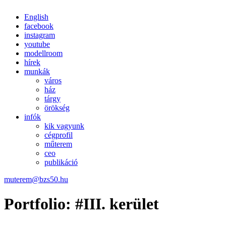
English
facebook
instagram
youtube
modellroom
hírek
munkák
város
ház
tárgy
örökség
infók
kik vagyunk
cégprofil
műterem
ceo
publikáció
muterem@bzs50.hu
Portfolio: #III. kerület