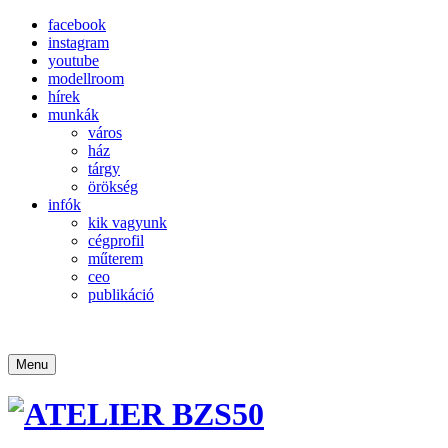
facebook
instagram
youtube
modellroom
hírek
munkák
város
ház
tárgy
örökség
infók
kik vagyunk
cégprofil
műterem
ceo
publikáció
Menu