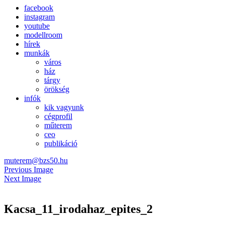
facebook
instagram
youtube
modellroom
hírek
munkák
város
ház
tárgy
örökség
infók
kik vagyunk
cégprofil
műterem
ceo
publikáció
muterem@bzs50.hu
Previous Image
Next Image
Kacsa_11_irodahaz_epites_2