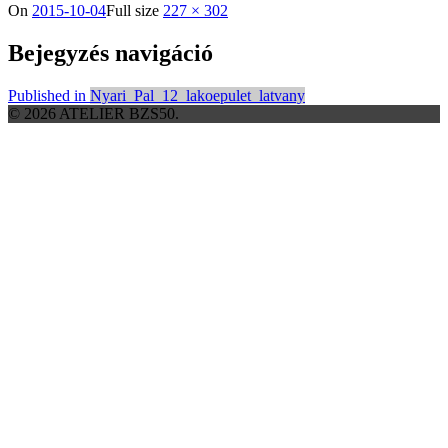
On
2015-10-04
Full size
227 × 302
Bejegyzés navigáció
Published in
Nyari_Pal_12_lakoepulet_latvany
© 2026 ATELIER BZS50.