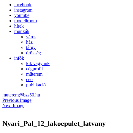
facebook
instagram
youtube
modellroom
hírek
munkák
város
ház
tárgy
örökség
infók
kik vagyunk
cégprofil
műterem
ceo
publikáció
muterem@bzs50.hu
Previous Image
Next Image
Nyari_Pal_12_lakoepulet_latvany