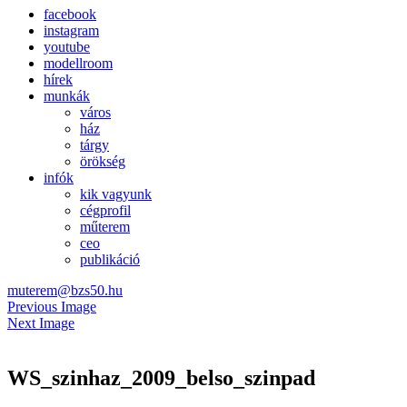
facebook
instagram
youtube
modellroom
hírek
munkák
város
ház
tárgy
örökség
infók
kik vagyunk
cégprofil
műterem
ceo
publikáció
muterem@bzs50.hu
Previous Image
Next Image
WS_szinhaz_2009_belso_szinpad