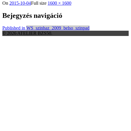
On
2015-10-04
Full size
1600 × 1600
Bejegyzés navigáció
Published in
WS_szinhaz_2009_belso_szinpad
© 2026 ATELIER BZS50.